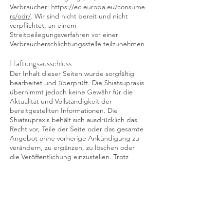
Verbraucher:
https://ec.europa.eu/consume
rs/odr/
. Wir sind nicht bereit und nicht
verpflichtet, an einem
Streitbeilegungsverfahren vor einer
Verbraucherschlichtungsstelle teilzunehmen
Haftungsausschluss
Der Inhalt dieser Seiten wurde sorgfältig
bearbeitet und überprüft. Die Shiatsupraxis
übernimmt jedoch keine Gewähr für die
Aktualität und Vollständigkeit der
bereitgestellten Informationen. Die
Shiatsupraxis behält sich ausdrücklich das
Recht vor, Teile der Seite oder das gesamte
Angebot ohne vorherige Ankündigung zu
verändern, zu ergänzen, zu löschen oder
die Veröffentlichung einzustellen. Trotz
sorgfältiger inhaltlicher Kontrolle übernimmt
Die Shiatsupraxis keine Haftung für die
Inhalte externer Links. Für den Inhalt der
verlinkten Seiten ist ausschließlich deren
Betreiber*innen verantwortlich.